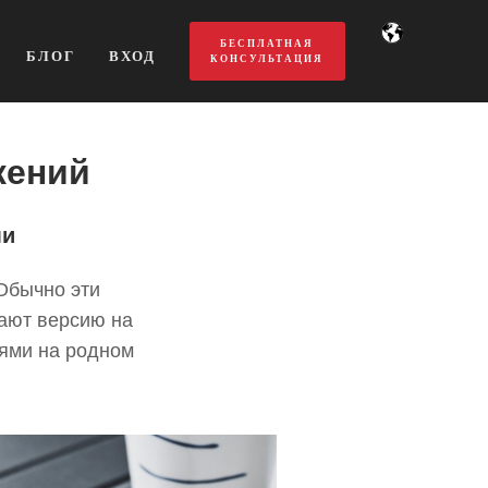
БЕСПЛАТНАЯ
БЛОГ
ВХОД
КОНСУЛЬТАЦИЯ
жений
ми
Обычно эти
гают версию на
иями на родном